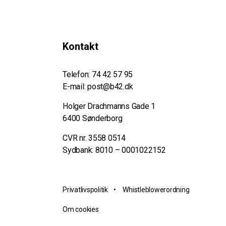
Kontakt
Telefon:
74 42 57 95
E-mail:
post@b42.dk
Holger Drachmanns Gade 1
6400 Sønderborg
CVR nr. 3558 0514
Sydbank: 8010 – 0001022152
Privatlivspolitik
•
Whistleblowerordning
Om cookies