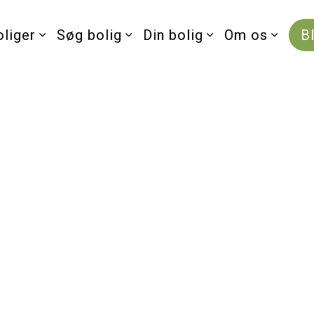
oliger
Søg bolig
Din bolig
Om os
B