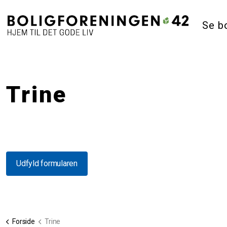
Se b
Trine
Udfyld formularen
Forside
Trine