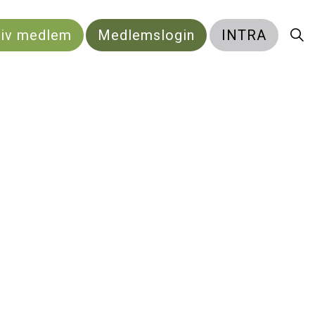
liv medlem
Medlemslogin
INTRA