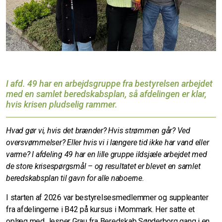
I afd. 49 har en arbejdsgruppe fra bestyrelsen arbejdet
med en samlet beredskabsplan,
så afdelingen er klar,
hvis krisen pludselig rammer.
Hvad gør vi, hvis det brænder? Hvis strømmen går? Ved
oversvømmelser? Eller hvis vi i længere tid ikke har vand eller
varme? I afdeling 49 har en lille gruppe ildsjæle arbejdet med
de store krisespørgsmål – og resultatet er blevet en samlet
beredskabsplan til gavn for alle naboerne.
I starten af 2026 var bestyrelsesmedlemmer og suppleanter
fra afdelingerne i B42 på kursus i Mommark. Her satte et
oplæg med Jesper Grau fra Beredskab Sønderborg gang i en