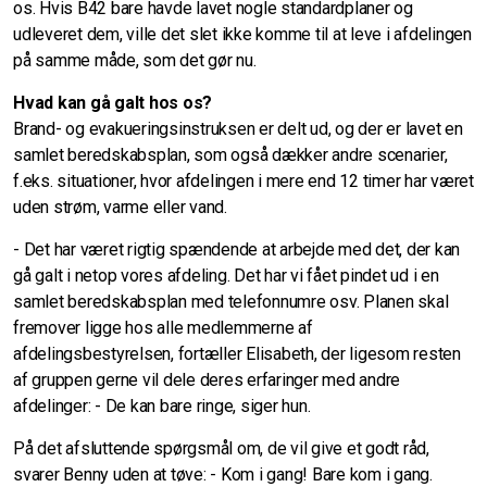
os. Hvis B42 bare havde lavet nogle standardplaner og
udleveret dem, ville det slet ikke komme til at leve i afdelingen
på samme måde, som det gør nu.
Hvad kan gå galt hos os?
Brand- og evakueringsinstruksen er delt ud, og der er lavet en
samlet beredskabsplan, som også dækker andre scenarier,
f.eks. situationer, hvor afdelingen i mere end 12 timer har været
uden strøm, varme eller vand.
- Det har været rigtig spændende at arbejde med det, der kan
gå galt i netop vores afdeling. Det har vi fået pindet ud i en
samlet beredskabsplan med telefonnumre osv. Planen skal
fremover ligge hos alle medlemmerne af
afdelingsbestyrelsen, fortæller Elisabeth, der ligesom resten
af gruppen gerne vil dele deres erfaringer med andre
afdelinger: - De kan bare ringe, siger hun.
På det afsluttende spørgsmål om, de vil give et godt råd,
svarer Benny uden at tøve: - Kom i gang! Bare kom i gang.