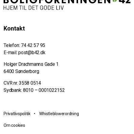
Kontakt
Telefon:
74 42 57 95
E-mail:
post@b42.dk
Holger Drachmanns Gade 1
6400 Sønderborg
CVR nr. 3558 0514
Sydbank: 8010 – 0001022152
Privatlivspolitik
•
Whistleblowerordning
Om cookies