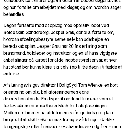
Kundeservice. Anita er også medlem af beboerklagenævnet,
og hun fortalte om arbejdet med klager, og om hvordan sager
behandles.
Dagen fortsatte med et oplæg med operativ leder ved
Beredskab Sønderborg, Jesper Grau, der bl.a. fortalte om,
hvordan afdelingsbestyrelserne selv kan udarbejde en
beredskabsplan. Jesper Grau har 20 års erfaring som
brandmand, holdleder og instruktør, og en af hans vigtigste
anbefalinger på kurset for afdelingsbestyrelser var, at hver
husstand bør kunne klare sig selv i op til tre døgn i tilfælde af
en krise.
Afslutningsvis gav direktør i BoligSyd, Tom Wienke, en kort
orientering om bl.a. boligforeningernes egne
dispositionsfonde. En dispositionsfond fungerer som et
fælles økonomisk nødberedskab for boligforeningen.
Midlerne stammer fra afdelingernes årlige bidrag og kan
bruges til at støtte økonomisk trængte afdelinger, dække
tomgangsleje eller finansiere ekstraordinære udgifter – men