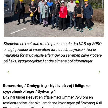
Studieturene i selskab med repræsentanter fra NAB og SØBO
er vigtige kilder til inspiration for hovedbestyrelsen. Her er
mulighed for at udveksle erfaringer og sammen blive klogere
på f.eks. byggeprojekter i andre almene boligforeninger.
Previous
Next
Renovering / Ombygning - Nyt liv på vej i tidligere
sygeplejekollegie / Sydvang 4
B42 har underskrevet en aftale med Ommen A/S om en
totalentreprise, der skal omdanne bygningen på Sydvang 4 til