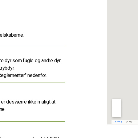
selskaberne.
dre dyr som fugle og andre dyr
krybdyr.
Reglementer" nedenfor.
er desværre ikke muligt at
ne.