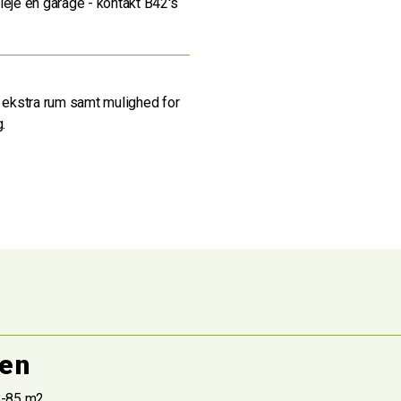
leje en garage - kontakt B42's
t ekstra rum samt mulighed for
.
ken
8-85 m2.