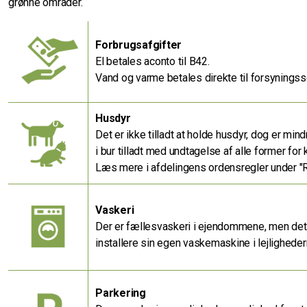
grønne områder.
Forbrugsafgifter
El betales aconto til B42.
Vand og varme betales direkte til forsynings
Husdyr
Det er ikke tilladt at holde husdyr, dog er min
i bur tilladt med undtagelse af alle former for 
Læs mere i afdelingens ordensregler under "
Vaskeri
Der er fællesvaskeri i ejendommene, men det 
installere sin egen vaskemaskine i lejligheder
Parkering