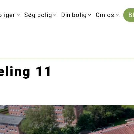
oliger
Søg bolig
Din bolig
Om os
B
eling 11