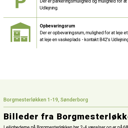
Der er parkeringsmulighed og mulighed for at 
Udlejning.
Opbevaringsrum
Der er opbevaringsrum, mulighed for at leje e
at leje en vaskeplads - kontakt B42's Udlejning
Borgmesterløkken 1-19, Sønderborg
Billeder fra Borgmesterløk
Lejlighederne på Borgmesterløkken har 2-4 værelser og er på 6