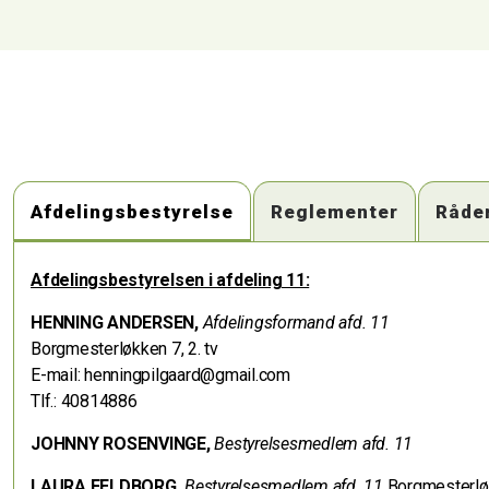
Afdelingsbestyrelse
Reglementer
Råde
Afdelingsbestyrelsen i afdeling 11:
HENNING ANDERSEN,
Afdelingsformand afd. 11
Borgmesterløkken 7, 2. tv
E-mail: henningpilgaard@gmail.com
Tlf.: 40814886
JOHNNY ROSENVINGE,
Bestyrelsesmedlem afd. 11
LAU
R
A FELDBO
RG,
Bestyrelsesmedlem afd. 11
Borgmesterløk