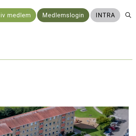
liv medlem
Medlemslogin
INTRA