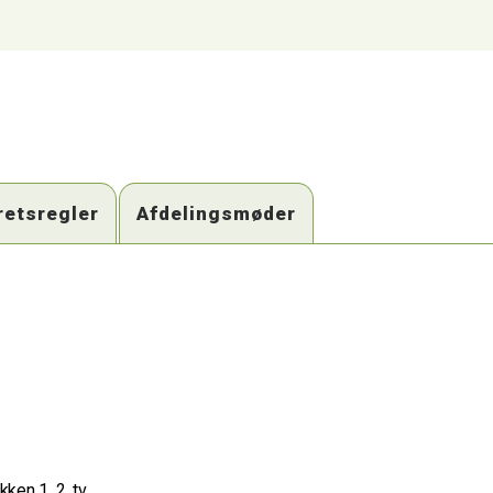
retsregler
Afdelingsmøder
ken 1, 2. tv