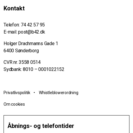
Kontakt
Telefon:
74 42 57 95
E-mail:
post@b42.dk
Holger Drachmanns Gade 1
6400 Sønderborg
CVR nr. 3558 0514
Sydbank: 8010 – 0001022152
Privatlivspolitik
•
Whistleblowerordning
Om cookies
Åbnings- og telefontider