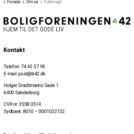
Forside
Om os
Fuldmagt
Kontakt
Telefon:
74 42 57 95
E-mail:
post@b42.dk
Holger Drachmanns Gade 1
6400 Sønderborg
CVR nr. 3558 0514
Sydbank: 8010 – 0001022152