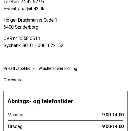
Telefon:
74 42 57 95
E-mail:
post@b42.dk
Holger Drachmanns Gade 1
6400 Sønderborg
CVR nr. 3558 0514
Sydbank: 8010 – 0001022152
Privatlivspolitik
•
Whistleblowerordning
Om cookies
Åbnings- og telefontider
Mandag
9.00-14.00
Tirsdag
9.00-14.00