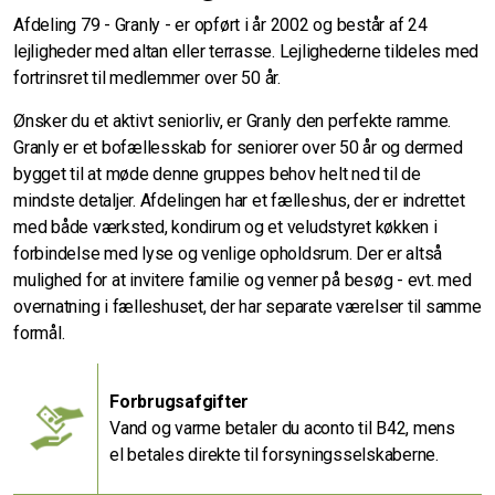
Afdeling 79 - Granly - er opført i år 2002 og består af 24
lejligheder med altan eller terrasse. Lejlighederne tildeles med
fortrinsret til medlemmer over 50 år.
Ønsker du et aktivt seniorliv, er Granly den perfekte ramme.
Granly er et bofællesskab for seniorer over 50 år og dermed
bygget til at møde denne gruppes behov helt ned til de
mindste detaljer. Afdelingen har et fælleshus, der er indrettet
med både værksted, kondirum og et veludstyret køkken i
forbindelse med lyse og venlige opholdsrum. Der er altså
mulighed for at invitere familie og venner på besøg - evt. med
overnatning i fælleshuset, der har separate værelser til samme
formål.
Forbrugsafgifter
Vand og varme betaler du aconto til B42, mens
el betales direkte til forsyningsselskaberne.