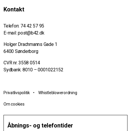
Kontakt
Telefon:
74 42 57 95
E-mail:
post@b42.dk
Holger Drachmanns Gade 1
6400 Sønderborg
CVR nr. 3558 0514
Sydbank: 8010 – 0001022152
Privatlivspolitik
•
Whistleblowerordning
Om cookies
Åbnings- og telefontider