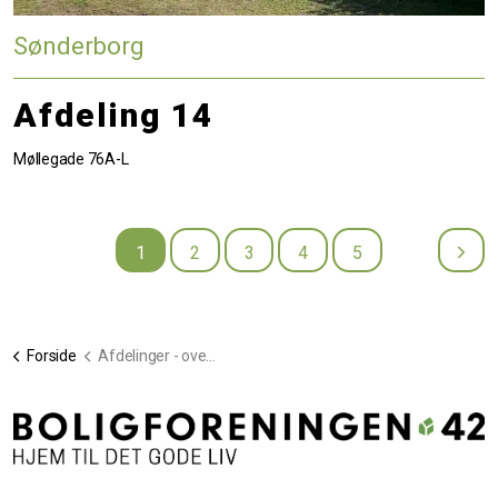
Sønderborg
Afdeling 14
Møllegade 76A-L
1
2
3
4
5
Forside
Afdelinger - oversigt