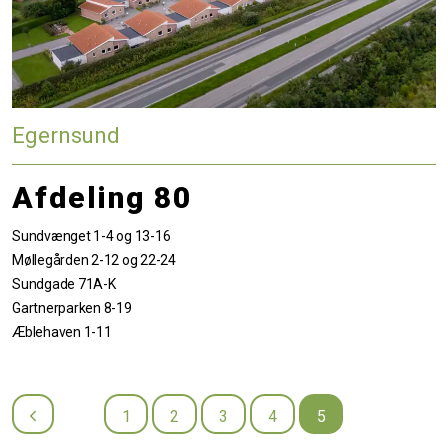
Egernsund
Afdeling 80
Sundvænget 1-4 og 13-16
Møllegården 2-12 og 22-24
Sundgade 71A-K
Gartnerparken 8-19
Æblehaven 1-11
1
2
3
4
5