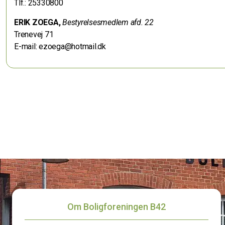
Tlf.: 25330800
ERIK ZOEGA,
Bestyrelsesmedlem afd. 22
Trenevej 71
E-mail: ezoega@hotmail.dk
Om Boligforeningen B42