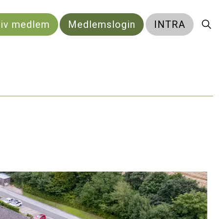
liv medlem
Medlemslogin
INTRA