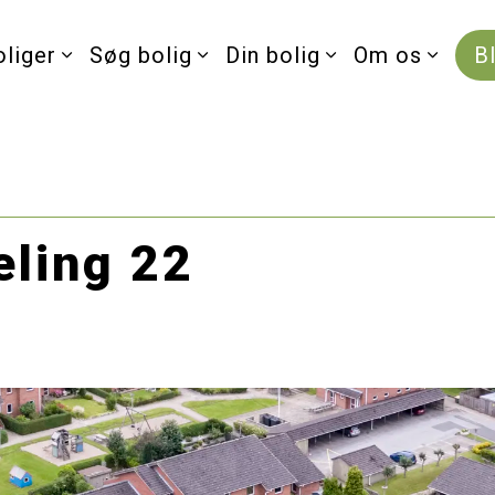
oliger
Søg bolig
Din bolig
Om os
B
eling 22