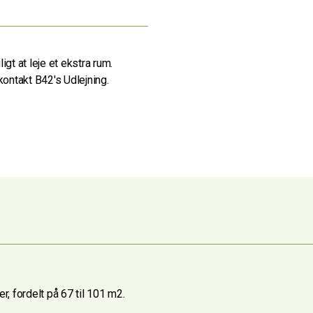
gt at leje et ekstra rum.
- kontakt B42's Udlejning.
r, fordelt på 67 til 101 m2.