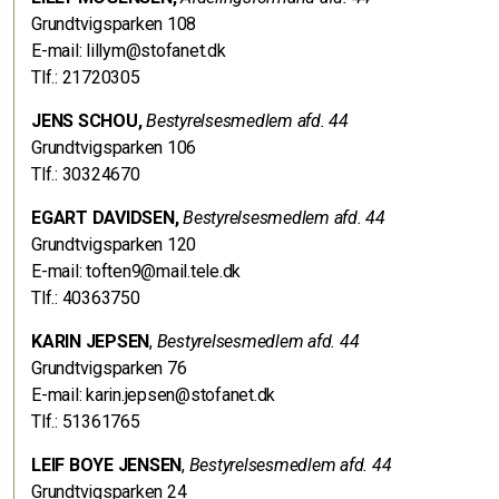
Grundtvigsparken 108
E-mail: lillym@stofanet.dk
Tlf.: 21720305
JENS SCHOU,
Bestyrelsesmedlem afd. 44
Grundtvigsparken 106
Tlf.: 30324670
EGART DAVIDSEN,
Bestyrelsesmedlem afd. 44
Grundtvigsparken 120
E-mail: toften9@mail.tele.dk
Tlf.: 40363750
KARIN JEPSEN
,
Bestyrelsesmedlem afd. 44
Grundtvigsparken 76
E-mail: karin.jepsen@stofanet.dk
Tlf.: 51361765
LEIF BOYE JENSEN
,
Bestyrelsesmedlem afd. 44
Grundtvigsparken 24