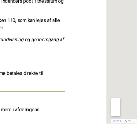
g: Indendørs pool, fitnessrum og
en 110, som kan lejes af alle
er
en rundvisning og gennemgang af
me betales direkte til
æs mere i afdelingens