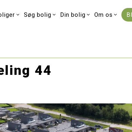
oliger
Søg bolig
Din bolig
Om os
B
eling 44