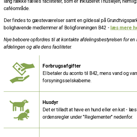
lang række fælles faciliteter, som er inkluderet i huslejen, nemli
caféområde.
Der findes to gæsteværelser samt en gildesal på Grundtvigspark
bolighavende medlemmer af Boligforeningen B42 -
læs mere h
Nye beboere opfordres til at kontakte afdelingsbestyrelsen for 
afdelingen og alle dens faciliteter.
Forbrugsafgifter
El betaler du aconto til B42, mens vand og var
forsyningsselskaberne.
Husdyr
Det er tilladt at have en hund eller en kat - l
ordensregler under "Reglementer" nedenfor.