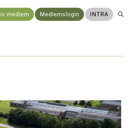
liv medlem
Medlemslogin
INTRA